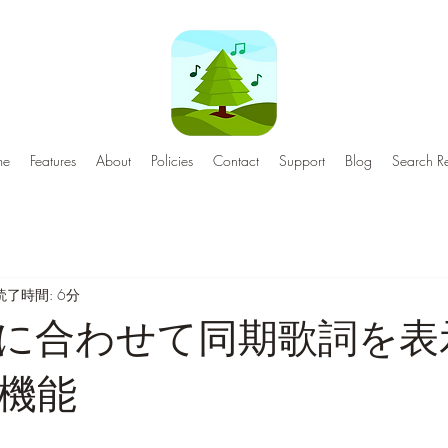
me
Features
About
Policies
Contact
Support
Blog
Search Re
読了時間: 6分
に合わせて同期歌詞を表
機能