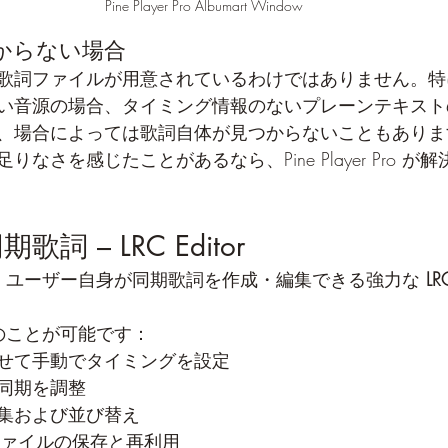
Pine Player Pro Albumart Window
からない場合
歌詞ファイルが用意されているわけではありません。特
い音源の場合、タイミング情報のないプレーンテキスト
、場合によっては歌詞自体が見つからないこともありま
なさを感じたことがあるなら、Pine Player Pro が
詞 – LRC Editor
Pro には、ユーザー自身が同期歌詞を作成・編集できる強力な 
LR
は、次のことが可能です：
せて手動でタイミングを設定
同期を調整
集および並び替え
 ファイルの保存と再利用