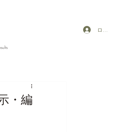
ログイン
sults
示・編